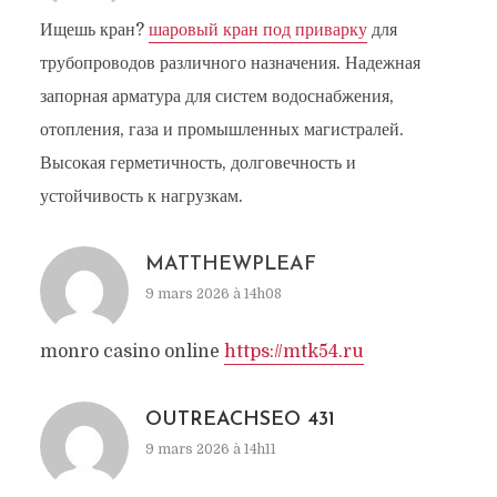
Ищешь кран?
шаровый кран под приварку
для
трубопроводов различного назначения. Надежная
запорная арматура для систем водоснабжения,
отопления, газа и промышленных магистралей.
Высокая герметичность, долговечность и
устойчивость к нагрузкам.
MATTHEWPLEAF
9 mars 2026 à 14h08
monro casino online
https://mtk54.ru
OUTREACHSEO 431
9 mars 2026 à 14h11