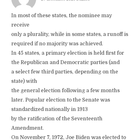
In most of these states, the nominee may
receive
only a plurality, while in some states, a runoff is
required if no majority was achieved.
In 45 states, a primary election is held first for
the Republican and Democratic parties (and
a select few third parties, depending on the
state) with
the general election following a few months
later. Popular election to the Senate was
standardized nationally in 1913
by the ratification of the Seventeenth
Amendment.
On November 7, 1972, Joe Biden was elected to