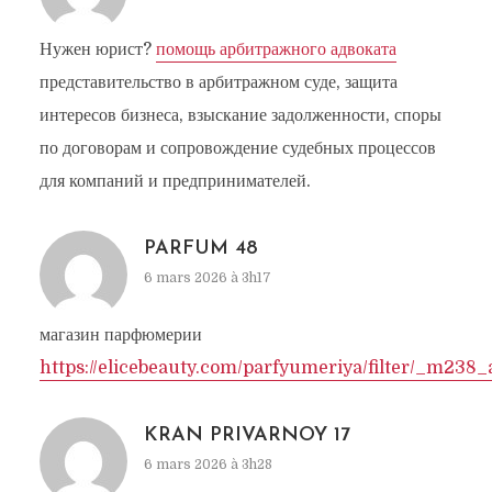
Нужен юрист?
помощь арбитражного адвоката
представительство в арбитражном суде, защита
интересов бизнеса, взыскание задолженности, споры
по договорам и сопровождение судебных процессов
для компаний и предпринимателей.
PARFUM 48
6 mars 2026 à 3h17
магазин парфюмерии
https://elicebeauty.com/parfyumeriya/filter/_m238_
KRAN PRIVARNOY 17
6 mars 2026 à 3h28