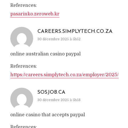
References:
pasarinko.zeroweb.kr
CAREERS.SIMPLYTECH.CO.ZA
30 décembre 2025 à 5h52
online australian casino paypal
References:
https://careers.simplytech.co.za/employer/2025/
SOSJOB.CA
30 décembre 2025 à 5h58
online casino that accepts paypal
References: