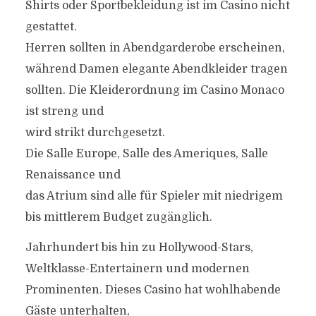
Shirts oder Sportbekleidung ist im Casino nicht
gestattet.
Herren sollten in Abendgarderobe erscheinen,
während Damen elegante Abendkleider tragen
sollten. Die Kleiderordnung im Casino Monaco
ist streng und
wird strikt durchgesetzt.
Die Salle Europe, Salle des Ameriques, Salle
Renaissance und
das Atrium sind alle für Spieler mit niedrigem
bis mittlerem Budget zugänglich.
Jahrhundert bis hin zu Hollywood-Stars,
Weltklasse-Entertainern und modernen
Prominenten. Dieses Casino hat wohlhabende
Gäste unterhalten,