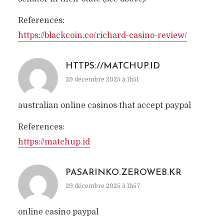
References:
https://blackcoin.co/richard-casino-review/
HTTPS://MATCHUP.ID
29 décembre 2025 à 1h51
australian online casinos that accept paypal
References:
https://matchup.id
PASARINKO.ZEROWEB.KR
29 décembre 2025 à 1h57
online casino paypal