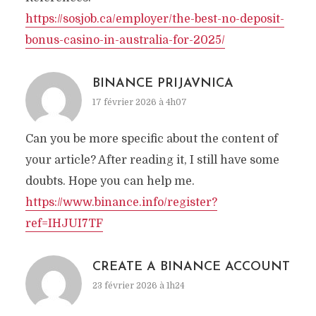
https://sosjob.ca/employer/the-best-no-deposit-
bonus-casino-in-australia-for-2025/
BINANCE PRIJAVNICA
17 février 2026 à 4h07
Can you be more specific about the content of
your article? After reading it, I still have some
doubts. Hope you can help me.
https://www.binance.info/register?
ref=IHJUI7TF
CREATE A BINANCE ACCOUNT
23 février 2026 à 1h24