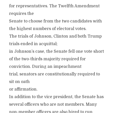
for representatives. The Twelfth Amendment
requires the
Senate to choose from the two candidates with
the highest numbers of electoral votes.
The trials of Johnson, Clinton and both Trump
trials ended in acquittal;
in Johnson’s case, the Senate fell one vote short
of the two-thirds majority required for
conviction. During an impeachment
trial, senators are constitutionally required to
sit on oath
or affirmation.
In addition to the vice president, the Senate has
several officers who are not members. Many
non-member officers are also hired to run