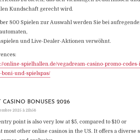
alen Kundschaft gerecht wird.
über 800 Spielen zur Auswahl werden Sie bei aufregend
lautomaten,
hspielen und Live-Dealer-Aktionen verwöhnt.
rences:
s://online-spielhallen.de/vegadream-casino-promo-codes-
-boni-und-spielspas/
T CASINO BONUSES 2026
embre 2025 à 21h56
ntry point is also very low at $5, compared to $10 or
t most other online casinos in the US. It offers a diverse s