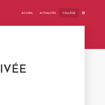
ACCUEIL
ACTUALITÉS
COLLÈGE
IVÉE