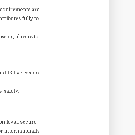
 requirements are
tributes fully to
owing players to
nd 13 live casino
, safety,
on legal, secure,
r internationally