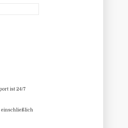
rt ist 24/7
 einschließlich