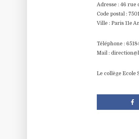
Adresse : 46 rue
Code postal : 750
Ville : Paris 11e
Téléphone : 6518
Mail : direction@
Le collège Ecole 