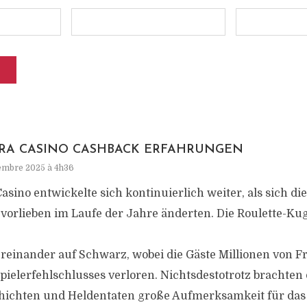
RA CASINO CASHBACK ERFAHRUNGEN
embre 2025 à 4h36
asino entwickelte sich kontinuierlich weiter, als sich di
vorlieben im Laufe der Jahre änderten. Die Roulette-Kug
ereinander auf Schwarz, wobei die Gäste Millionen von 
pielerfehlschlusses verloren. Nichtsdestotrotz brachten 
hichten und Heldentaten große Aufmerksamkeit für das 