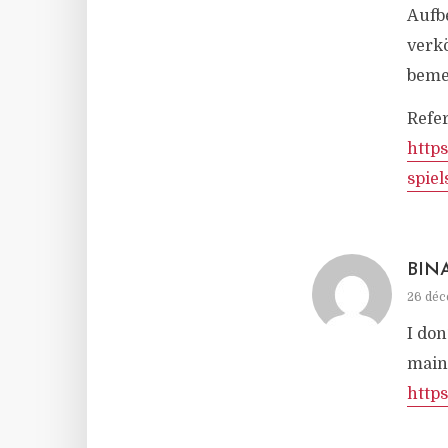
Aufb
verk
beme
Refe
https
spiel
BIN
26 déc
I don
mainl
http