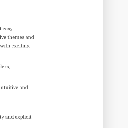
t easy
ative themes and
 with exciting
ders,
intuitive and
y and explicit