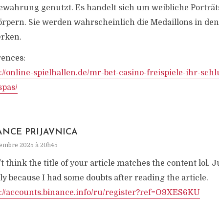
ewahrung genutzt. Es handelt sich um weibliche Porträt
örpern. Sie werden wahrscheinlich die Medaillons in den
rken.
rences:
://online-spielhallen.de/mr-bet-casino-freispiele-ihr-sch
spas/
ANCE PRIJAVNICA
embre 2025 à 20h45
’t think the title of your article matches the content lol. 
y because I had some doubts after reading the article.
s://accounts.binance.info/ru/register?ref=O9XES6KU