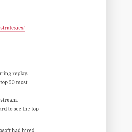
strategies/
uring replay.
 top 50 most
 stream.
ard to see the top
osoft had hired