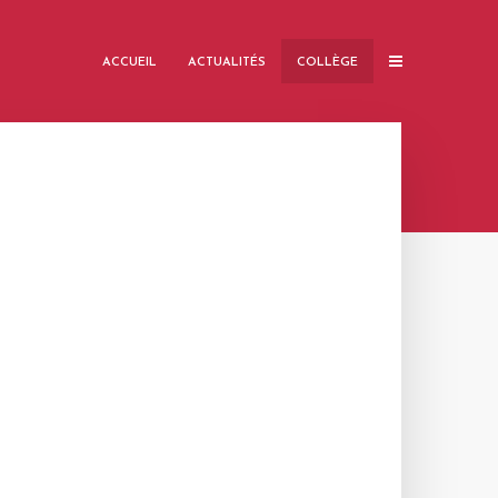
ACCUEIL
ACTUALITÉS
COLLÈGE