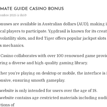
IMATE GUIDE CASINO BONUS
embre 2025 à 5h59
onuses are available in Australian dollars (AUD), making i
ocal players to participate. Yggdrasil is known for its cre
volatility slots, and Red Tiger offers popular jackpot slots
s mechanics.
 Casino collaborates with over 100 renowned game provi
ing a diverse and high-quality gaming library.
er you’re playing on desktop or mobile, the interface is 
onsive, ensuring smooth gameplay.
website is only intended for users over the age of 18.
website contains age-restricted materials including nudit
tions of