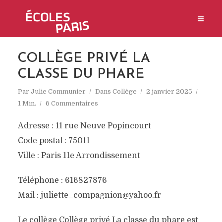
COLLÈGE PRIVÉ LA
CLASSE DU PHARE
Par
Julie Communier
Dans
Collège
2 janvier 2025
1 Min.
6 Commentaires
Adresse : 11 rue Neuve Popincourt
Code postal : 75011
Ville : Paris 11e Arrondissement
Téléphone : 616827876
Mail : juliette_compagnion@yahoo.fr
Le collège Collège privé La classe du phare est