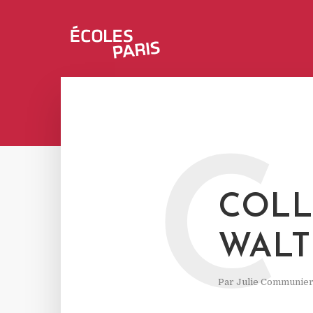
C
COLL
WALT
Par
Julie Communie