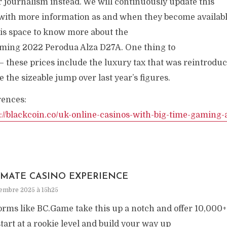
r journalism instead. We will continuously update this
with more information as and when they become availabl
is space to know more about the
ming 2022 Perodua Alza D27A. One thing to
– these prices include the luxury tax that was reintroduc
 the sizeable jump over last year’s figures.
rences:
s://blackcoin.co/uk-online-casinos-with-big-time-gamin
IMATE CASINO EXPERIENCE
embre 2025 à 15h25
orms like BC.Game take this up a notch and offer 10,000+
tart at a rookie level and build your way up