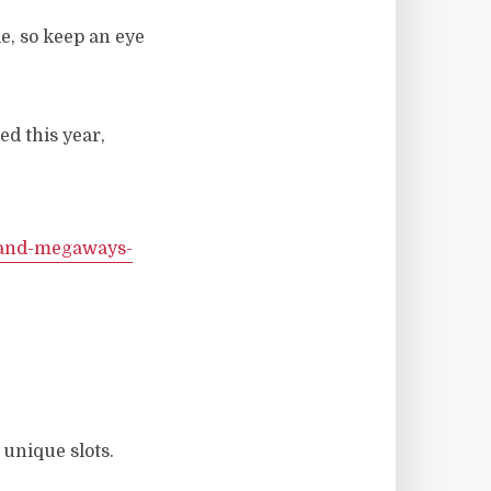
e, so keep an eye
ed this year,
g-and-megaways-
 unique slots.