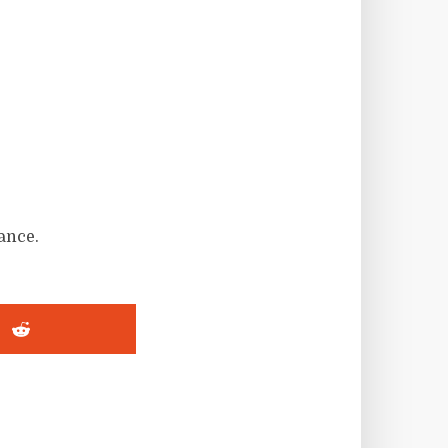
rance.