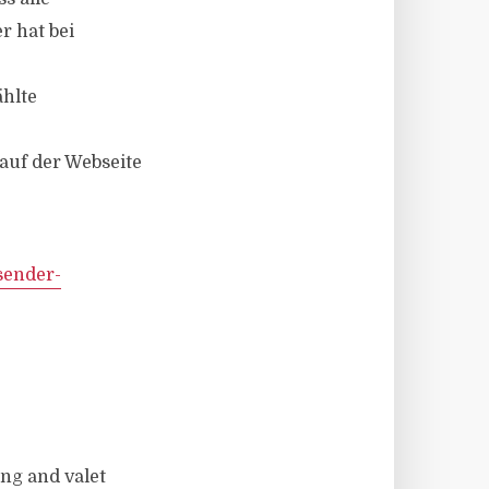
r hat bei
hlte
auf der Webseite
sender-
ing and valet