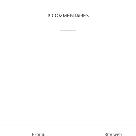
9 COMMENTAIRES
E-mail
Site web