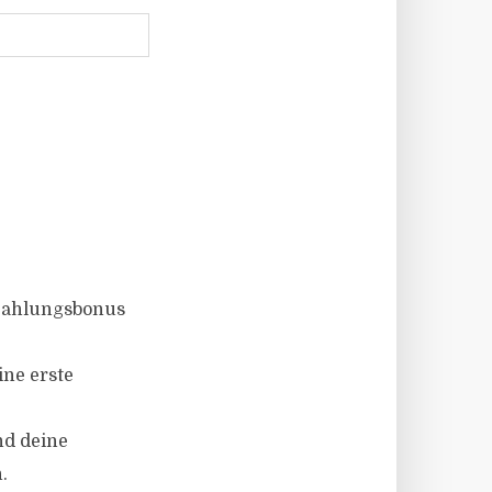
nzahlungsbonus
ine erste
nd deine
.