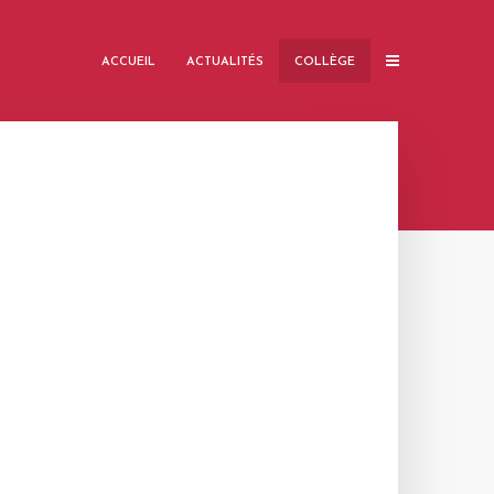
ACCUEIL
ACTUALITÉS
COLLÈGE