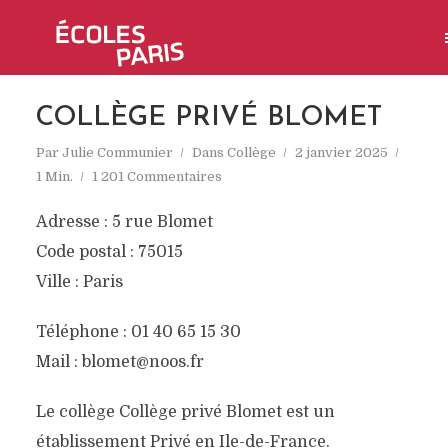
COLLÈGE PRIVÉ BLOMET
Par
Julie Communier
Dans
Collège
2 janvier 2025
1 Min.
1 201 Commentaires
Adresse : 5 rue Blomet
Code postal : 75015
Ville : Paris
Téléphone : 01 40 65 15 30
Mail : blomet@noos.fr
Le collège Collège privé Blomet est un
établissement Privé en Ile-de-France.