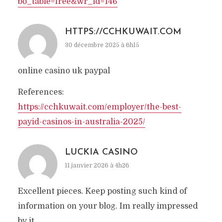
bo_table=free&wr_id=146
HTTPS://CCHKUWAIT.COM
30 décembre 2025 à 6h15
online casino uk paypal
References:
https://cchkuwait.com/employer/the-best-
payid-casinos-in-australia-2025/
LUCKIA CASINO
11 janvier 2026 à 4h26
Excellent pieces. Keep posting such kind of
information on your blog. Im really impressed
by it.