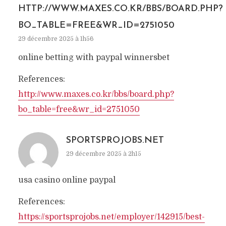
HTTP://WWW.MAXES.CO.KR/BBS/BOARD.PHP?
BO_TABLE=FREE&WR_ID=2751050
29 décembre 2025 à 1h56
online betting with paypal winnersbet
References:
http://www.maxes.co.kr/bbs/board.php?
bo_table=free&wr_id=2751050
SPORTSPROJOBS.NET
29 décembre 2025 à 2h15
usa casino online paypal
References:
https://sportsprojobs.net/employer/142915/best-