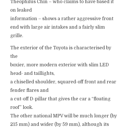
Theophilus Chin – who claims to have based it
on leaked
information – shows a rather aggressive front
end with large air intakes and a fairly slim
grille.
The exterior of the Toyota is characterised by
the
boxier, more modern exterior with slim LED
head- and taillights,
a chiselled shoulder, squared-off front and rear
fender flares and
a cut-off D-pillar that gives the car a “floating
roof” look.
The other national MPV will be much longer (by
215 mm) and wider (by 59 mm), although its