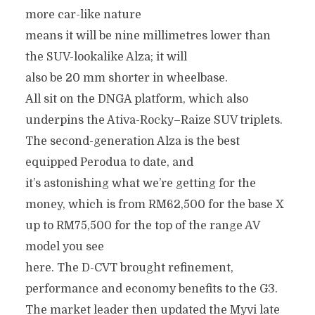
more car-like nature
means it will be nine millimetres lower than
the SUV-lookalike Alza; it will
also be 20 mm shorter in wheelbase.
All sit on the DNGA platform, which also
underpins the Ativa-Rocky–Raize SUV triplets.
The second-generation Alza is the best
equipped Perodua to date, and
it’s astonishing what we’re getting for the
money, which is from RM62,500 for the base X
up to RM75,500 for the top of the range AV
model you see
here. The D-CVT brought refinement,
performance and economy benefits to the G3.
The market leader then updated the Myvi late