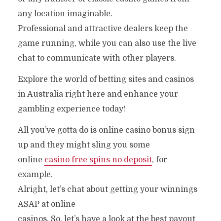
any location imaginable.
Professional and attractive dealers keep the
game running, while you can also use the live
chat to communicate with other players.
Explore the world of betting sites and casinos
in Australia right here and enhance your
gambling experience today!
All you’ve gotta do is online casino bonus sign
up and they might sling you some
online
casino free spins no deposit
, for
example.
Alright, let’s chat about getting your winnings
ASAP at online
casinos. So, let’s have a look at the best payout