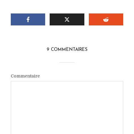
9 COMMENTAIRES
Commentaire