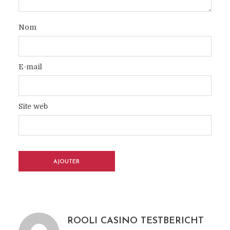
Nom
E-mail
Site web
ROOLI CASINO TESTBERICHT