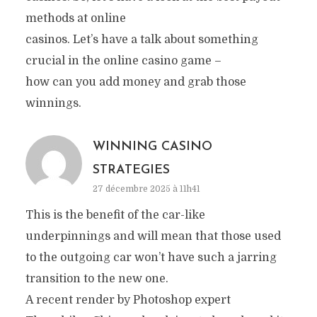
methods at online
casinos. Let’s have a talk about something
crucial in the online casino game –
how can you add money and grab those
winnings.
WINNING CASINO
STRATEGIES
27 décembre 2025 à 11h41
This is the benefit of the car-like
underpinnings and will mean that those used
to the outgoing car won’t have such a jarring
transition to the new one.
A recent render by Photoshop expert