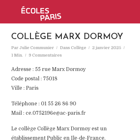
COLLÈGE MARX DORMOY
Par
Julie Communier
Dans
Collège
2 janvier 2025
1 Min.
9 Commentaires
Adresse : 55 rue Marx Dormoy
Code postal : 75018
Ville : Paris
Téléphone : 01 55 26 86 90
Mail : ce.0752196e@ac-paris.fr
Le collège Collège Marx Dormoy est un
établissement Public en Ile-de-France.