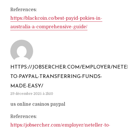
References:
https://blackcoin.co/best-payid-pokies-in-
australia-a-comprehensive-guide/
HTTPS://JOBSERCHER.COM/EMPLOYER/NETE
TO-PAYPAL-TRANSFERRING-FUNDS-
MADE-EASY/
29 décembre 2025 à 2h10
us online casinos paypal
References:
https://jobsercher.com/employer/neteller-to-