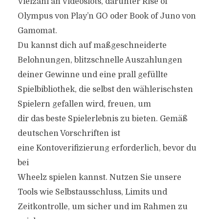
Vielzahl an Videoslots, darunter Rise of
Olympus von Play’n GO oder Book of Juno von
Gamomat.
Du kannst dich auf maßgeschneiderte
Belohnungen, blitzschnelle Auszahlungen
deiner Gewinne und eine prall gefüllte
Spielbibliothek, die selbst den wählerischsten
Spielern gefallen wird, freuen, um
dir das beste Spielerlebnis zu bieten. Gemäß
deutschen Vorschriften ist
eine Kontoverifizierung erforderlich, bevor du
bei
Wheelz spielen kannst. Nutzen Sie unsere
Tools wie Selbstausschluss, Limits und
Zeitkontrolle, um sicher und im Rahmen zu