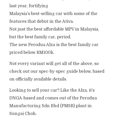
last year, fortifying
Malaysia’s best-selling car with some of the
features that debut in the Ativa.
Not just the best affordable MPV in Malaysia,
but the best family car, period.
The new Perodua Alza is the best family car
priced below RM100k.
Not every variant will get all of the above, so
check out our spec-by-spec guide below, based
on officially available details.
Looking to sell your car? Like the Alza, it’s
DNGA-based and comes out of the Perodua
Manufacturing Sdn Bhd (PMSB) plant in
Sungai Choh.