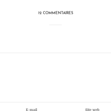
12 COMMENTAIRES
E-mail
Site web