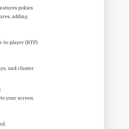
features pokies
gures, adding
,
n-to-player (RTP)
ays, and cluster
g
 to your screen.
nd,