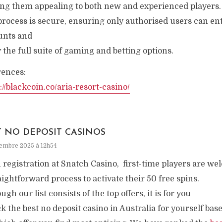
ng them appealing to both new and experienced players.
rocess is secure, ensuring only authorised users can ent
unts and
 the full suite of gaming and betting options.
rences:
://blackcoin.co/aria-resort-casino/
T NO DEPOSIT CASINOS
embre 2025 à 12h54
registration at Snatch Casino, first-time players are w
aightforward process to activate their 50 free spins.
ugh our list consists of the top offers, it is for you
ck the best no deposit casino in Australia for yourself bas