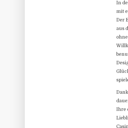
In d
mit 
Der E
aus 
ohne
Will
benu
Desi
Glück
spiel
Dank
dauer
Ihre
Liebl
Casin