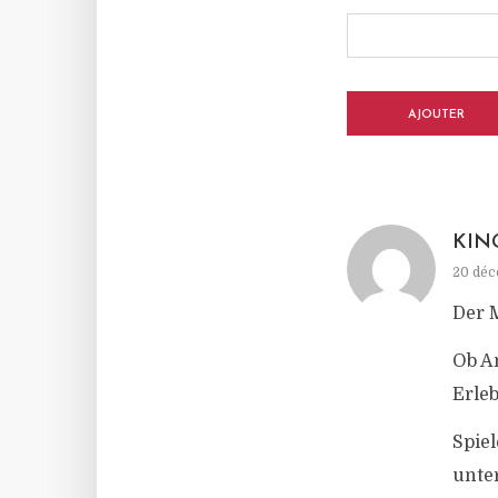
KIN
20 déc
Der 
Ob A
Erleb
Spiel
unte