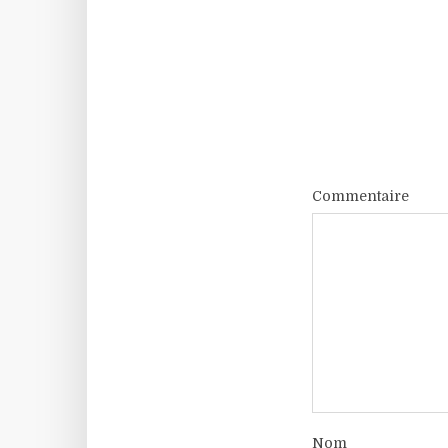
Commentaire
Nom