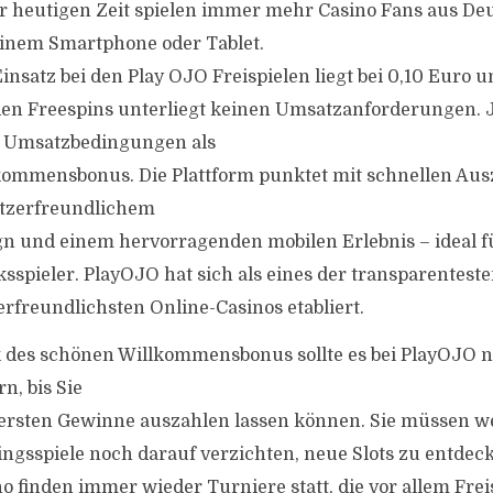
er heutigen Zeit spielen immer mehr Casino Fans aus De
einem Smartphone oder Tablet.
insatz bei den Play OJO Freispielen liegt bei 0,10 Euro
den Freespins unterliegt keinen Umsatzanforderungen. Ja
 Umsatzbedingungen als
kommensbonus. Die Plattform punktet mit schnellen Au
tzerfreundlichem
gn und einem hervorragenden mobilen Erlebnis – ideal 
sspieler. PlayOJO hat sich als eines der transparentest
erfreundlichsten Online-Casinos etabliert.
 des schönen Willkommensbonus sollte es bei PlayOJO n
n, bis Sie
 ersten Gewinne auszahlen lassen können. Sie müssen we
ingsspiele noch darauf verzichten, neue Slots zu entde
o finden immer wieder Turniere statt, die vor allem Freis