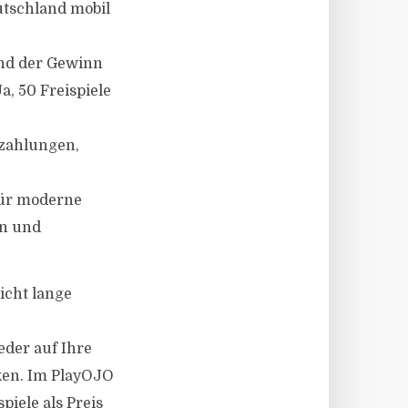
utschland mobil
 und der Gewinn
, 50 Freispiele
szahlungen,
für moderne
en und
icht lange
der auf Ihre
cken. Im PlayOJO
piele als Preis