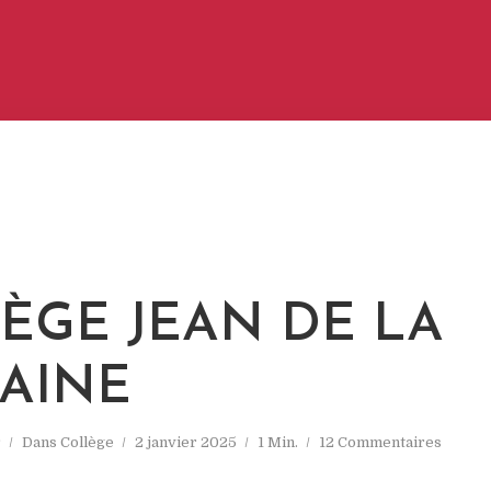
ÈGE JEAN DE LA
AINE
r
Dans
Collège
2 janvier 2025
1 Min.
12 Commentaires