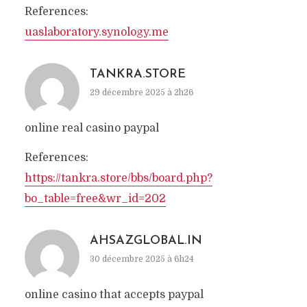
References:
uaslaboratory.synology.me
TANKRA.STORE
29 décembre 2025 à 2h26
online real casino paypal
References:
https://tankra.store/bbs/board.php?
bo_table=free&wr_id=202
AHSAZGLOBAL.IN
30 décembre 2025 à 6h24
online casino that accepts paypal