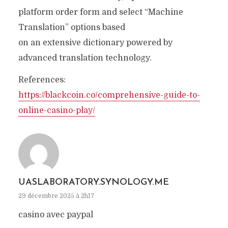
platform order form and select “Machine
Translation” options based
on an extensive dictionary powered by
advanced translation technology.
References:
https://blackcoin.co/comprehensive-guide-to-
online-casino-play/
UASLABORATORY.SYNOLOGY.ME
29 décembre 2025 à 2h17
casino avec paypal