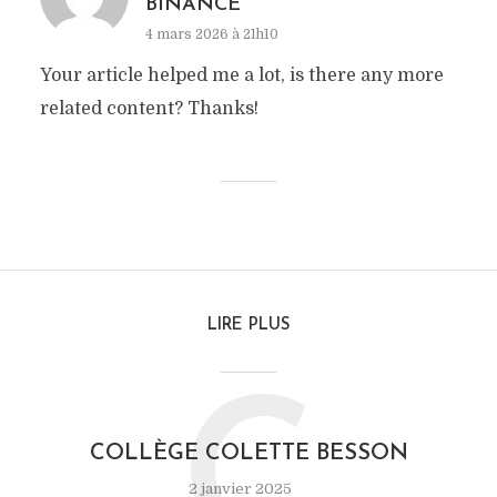
BINANCE
4 mars 2026 à 21h10
Your article helped me a lot, is there any more
related content? Thanks!
LIRE PLUS
C
COLLÈGE COLETTE BESSON
2 janvier 2025