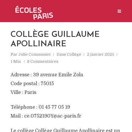
COLLÈGE GUILLAUME
APOLLINAIRE
Par
Julie Communier
Dans
Collège
2 janvier 2025
1 Min.
8 Commentaires
Adresse : 39 avenue Emile Zola
Code postal : 75015
Ville : Paris
Téléphone : 01 45 77 05 19
Mail : ce.0752190Y@ac-paris.fr
Le collège Collège Guillaume Apollinaire est un