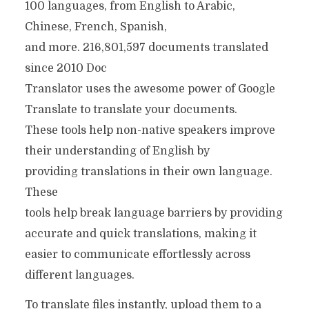
100 languages, from English to Arabic,
Chinese, French, Spanish,
and more. 216,801,597 documents translated
since 2010 Doc
Translator uses the awesome power of Google
Translate to translate your documents.
These tools help non-native speakers improve
their understanding of English by
providing translations in their own language.
These
tools help break language barriers by providing
accurate and quick translations, making it
easier to communicate effortlessly across
different languages.
To translate files instantly, upload them to a