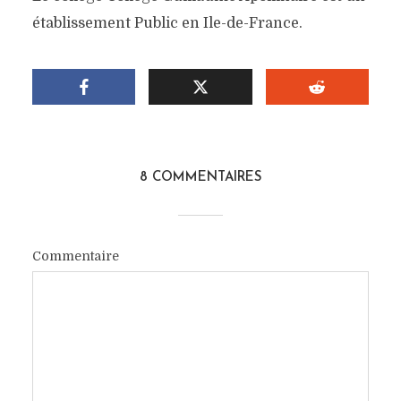
établissement Public en Ile-de-France.
8 COMMENTAIRES
Commentaire