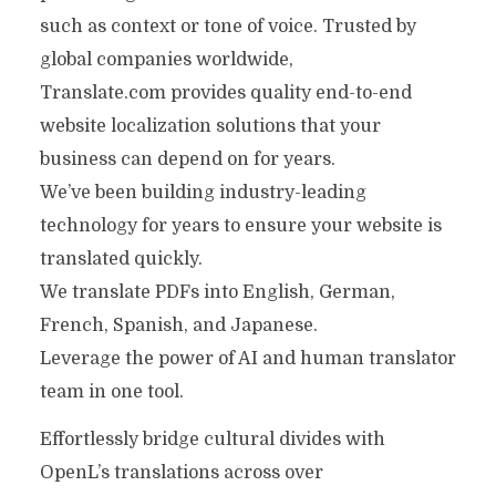
such as context or tone of voice. Trusted by
global companies worldwide,
Translate.com provides quality end-to-end
website localization solutions that your
business can depend on for years.
We’ve been building industry-leading
technology for years to ensure your website is
translated quickly.
We translate PDFs into English, German,
French, Spanish, and Japanese.
Leverage the power of AI and human translator
team in one tool.
Effortlessly bridge cultural divides with
OpenL’s translations across over