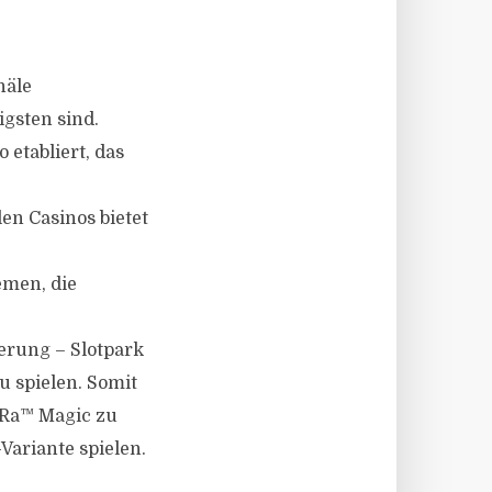
näle
igsten sind.
 etabliert, das
len Casinos bietet
emen, die
erung – Slotpark
u spielen. Somit
f Ra™ Magic zu
Variante spielen.