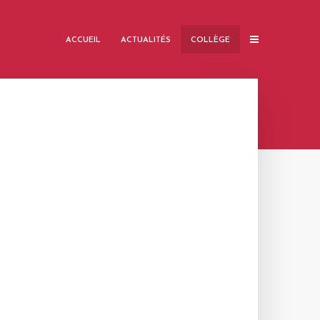
ACCUEIL
ACTUALITÉS
COLLÈGE