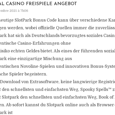
AL CASINO FREISPIELE ANGEBOT
embre 2025 à 7h06
heutige SlotPark Bonus Code kann über verschiedene Ka
en werden, wobei offizielle Quellen immer die zuverläss
ark hat sich als Deutschlands bevorzugtes soziales Casino
entische Casino-Erfahrungen ohne
isiko echten Geldes bietet. Als eines der führenden sozia
Park eine einzigartige Mischung aus
entischen Novoline-Spielen und innovativen Bonus-Syst
che Spieler begeistern.
 Download von Extrasoftware, keine langwierige Registri
t den schnellsten und einfachsten Weg, Spooky Spells™ z
t Slotpark den schnellsten und einfachsten Weg, Book o
en. Ab sofort kannst du Slotpark online auch als Browser-
ark ist