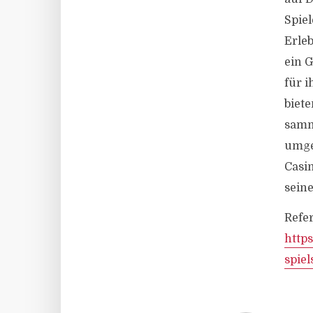
Spiel
Erleb
ein G
für 
biet
samme
umge
Casi
seine
Refe
https
spiel