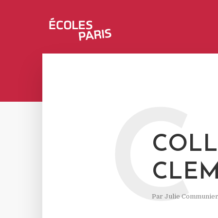
C
COLL
CLE
Par
Julie Communie