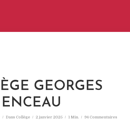
ÈGE GEORGES
MENCEAU
r
Dans
Collège
2 janvier 2025
1 Min.
94 Commentaires