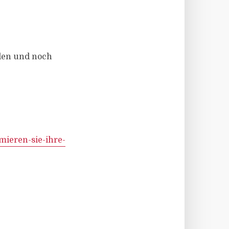
elen und noch
mieren-sie-ihre-